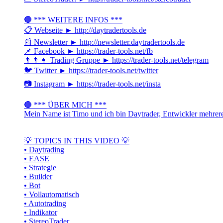
🔴 *** WEITERE INFOS ***
📋 Webseite ► http://daytradertools.de
📰 Newsletter ► http://newsletter.daytradertools.de
📌 Facebook ► https://trader-tools.net/fb
👨‍👨‍👧 Trading Gruppe ► https://trader-tools.net/telegram
🐦 Twitter ► https://trader-tools.net/twitter
📷 Instagram ► https://trader-tools.net/insta
🔴 *** ÜBER MICH ***
Mein Name ist Timo und ich bin Daytrader, Entwickler mehrerer
💡 TOPICS IN THIS VIDEO 💡
• Daytrading
• EASE
• Strategie
• Builder
• Bot
• Vollautomatisch
• Autotrading
• Indikator
• StereoTrader