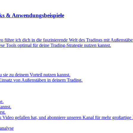
cks & Anwendungsbeispiele
o führe ich dich in die faszinierende Welt des Tradings mit Außenstäb
se Tools optimal für deine Trading-Strategie nutzen kannst.
sie zu deinem Vorteil nutzen kannst.
Einsatz von Außenstäben in deinem Trading.
e.
annst.
st.
s Video gefallen hat, und abonniere unseren Kanal für mehr großartige 
analyse