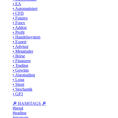
• EA
• Automatisiert
• CFD
• Futures
• Forex
• Addon
• Profit
• Handelssystem
• Expert
• Advisor
• Metatrader
• Börse
• Finanzen
• Trading
• Gewinn
• Algotrading
• Long
• Short
• Stochastik
• GP3
🔎 HASHTAGS 🔎
#trend
#trading
#strategie