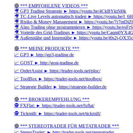
🔴 *** EMPFOHLENE VIDEOS ***
🎥 GP3 Trading Strategie ► https://youtu.be/4CkBYkiSl0k
🎥 TC-Live Levels automatisch traden ► https://youtu.be/l_6
🎥 Risiko & Money Management ► https://youtu.be/7r7mDi
🎥 Algo Trading ohne programmieren ► https://youtu.be/esFr
🎥 Vorteile des Grid-Tradings ► https://youtu.be/Caqm0YX
🎥 Außenstäbe und Innenstäbe ► https://youtu.be/t0s2j-OX35
🔴 *** MEINE PRODUKTE ***
📈 GP3 ► http://gp3-trading.de
📈 GOST ► http://gost-trading.de
📈 OrderAssist ► https://trader-tools.net/ploc/
📈 ToolBox ► https://trader-tools.net/ttoolbox/
📈 Strategie Builder ► https://strategie-builder.de
🔴 *** BROKEREMPFEHLUNG ***
🕵 FXFlat: ► https://trader-tools.net/fxflat/
🕵 Tickmill: ► https://trader-tools.net/tickmill/
🔴 *** STEREOTRADER FÜR METATRADER ***
📈 StereoTrader: ► http://trader-tools.net/stereotrader