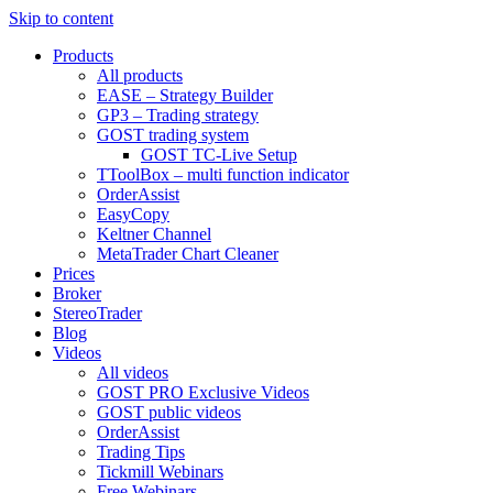
Skip to content
Products
All products
EASE – Strategy Builder
GP3 – Trading strategy
GOST trading system
GOST TC-Live Setup
TToolBox – multi function indicator
OrderAssist
EasyCopy
Keltner Channel
MetaTrader Chart Cleaner
Prices
Broker
StereoTrader
Blog
Videos
All videos
GOST PRO Exclusive Videos
GOST public videos
OrderAssist
Trading Tips
Tickmill Webinars
Free Webinars