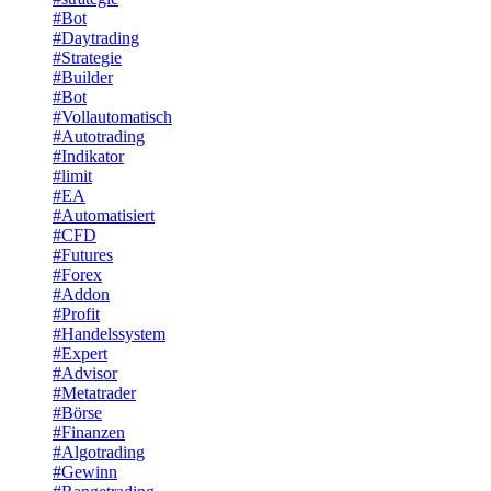
#Bot
#Daytrading
#Strategie
#Builder
#Bot
#Vollautomatisch
#Autotrading
#Indikator
#limit
#EA
#Automatisiert
#CFD
#Futures
#Forex
#Addon
#Profit
#Handelssystem
#Expert
#Advisor
#Metatrader
#Börse
#Finanzen
#Algotrading
#Gewinn