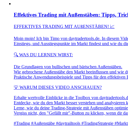
Effektives Trading mit Außenstäben: Tipps, Tri
EFFEKTIVES TRADING MIT AUßENSTÄBEN! 📈
Moin moin! Ich bin Timo von daytradertools.de. In diesem Vide
Einstiegs- und Ausstiegspunkte im Markt findest und wie du die
🔍 WAS DU LERNEN WIRST:
Die Grundlagen von bullischen und bärischen Außenstäben.
Wie gebrochene Außenstäbe den Markt beeinflussen und wie du 
Praktische Anwendungsbeispiele und Tipps für den effektiven 
💡 WARUM DIESES VIDEO ANSCHAUEN?
Erhalte wertvolle Einblicke in die Toolbox von daytradertools.d
Entdecke, wie du den Markt besser verstehen und analysieren k
Lerne, wie du deine Trading-Strategie mit Außenstäben optimier
Vergiss nicht, den "Gefällt mir"-Button zu klicken, wenn dir da
#Trading #Außenstäbe #daytrailtools #TradingStrategie #Markt